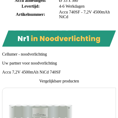
Accu afmetingen
:
Ø 33 x 360
Levertijd
:
4-6 Werkdagen
Accu 740SF - 7,2V 4500mAh
Artikelnummer
:
NiCd
Cellumer - noodverlichting
Uw partner voor noodverlichting
Accu 7,2V 4500mAh NiCd 740SF
Vergelijkbare producten