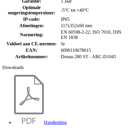
Garantie
:
5 Jaar
Optimale
-5°C tot +40°C
omgevingstemperatuur
:
IP-code
:
IP65
Afmetingen
:
117x352x60 mm
EN 60598-2-22, ISO 7010, DIN
Normering
:
EN 1838
Voldoet aan CE-normen
:
Ja
EAN
:
6096110678615
Artikelnummer
:
Donau 280 ST - ABC-D1045
Downloads
Handleiding