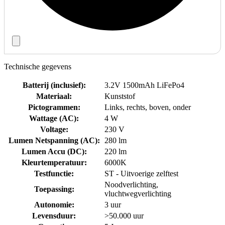
Technische gegevens
Batterij (inclusief)
:
3.2V 1500mAh LiFePo4
Materiaal
:
Kunststof
Pictogrammen
:
Links, rechts, boven, onder
Wattage (AC)
:
4 W
Voltage
:
230 V
Lumen Netspanning (AC)
:
280 lm
Lumen Accu (DC)
:
220 lm
Kleurtemperatuur
:
6000K
Testfunctie
:
ST - Uitvoerige zelftest
Noodverlichting,
Toepassing
:
vluchtwegverlichting
Autonomie
:
3 uur
Levensduur
:
>50.000 uur