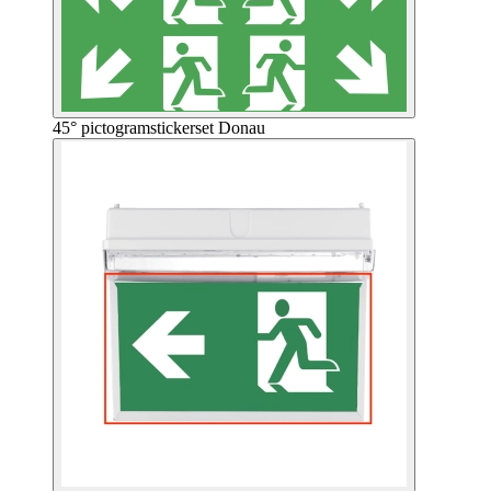
45° pictogramstickerset Donau