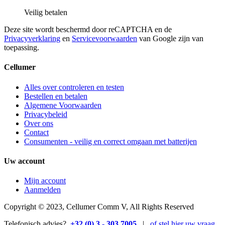
Veilig betalen
Deze site wordt beschermd door reCAPTCHA en de
Privacyverklaring
en
Servicevoorwaarden
van Google zijn van
toepassing.
Cellumer
Alles over controleren en testen
Bestellen en betalen
Algemene Voorwaarden
Privacybeleid
Over ons
Contact
Consumenten - veilig en correct omgaan met batterijen
Uw account
Mijn account
Aanmelden
Copyright © 2023, Cellumer Comm V, All Rights Reserved
Telefonisch advies?
+32 (0) 3 - 303 7005
|
of stel hier uw vraag