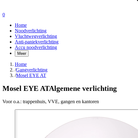
0
Home
Noodverlichting
Vluchtwegverlichting
Anti-paniekverlichting
Accu noodverlichting
Meer
Home
/
Gangverlichting
/
Mosel EYE AT
Mosel EYE AT
Algemene verlichting
Voor o.a.:
trappenhuis, VVE, gangen en kantoren