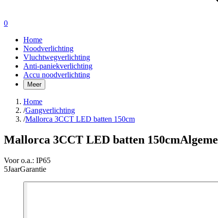
0
Home
Noodverlichting
Vluchtwegverlichting
Anti-paniekverlichting
Accu noodverlichting
Meer
Home
/
Gangverlichting
/
Mallorca 3CCT LED batten 150cm
Mallorca 3CCT LED batten 150cm
Algemen
Voor o.a.:
IP65
5
Jaar
Garantie