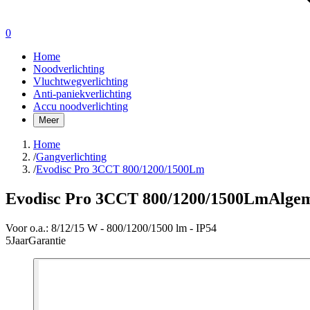
0
Home
Noodverlichting
Vluchtwegverlichting
Anti-paniekverlichting
Accu noodverlichting
Meer
Home
/
Gangverlichting
/
Evodisc Pro 3CCT 800/1200/1500Lm
Evodisc Pro 3CCT 800/1200/1500Lm
Algem
Voor o.a.:
8/12/15 W - 800/1200/1500 lm - IP54
5
Jaar
Garantie