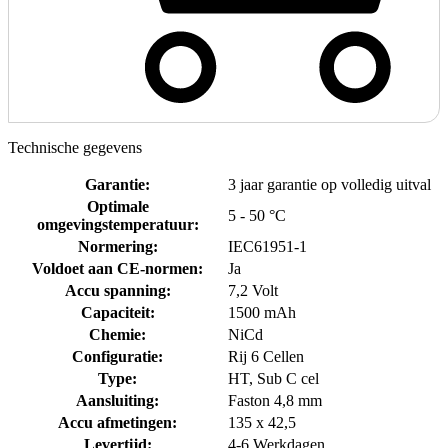
Technische gegevens
Garantie
:
3 jaar garantie op volledig uitval
Optimale
5 - 50 °C
omgevingstemperatuur
:
Normering
:
IEC61951-1
Voldoet aan CE-normen
:
Ja
Accu spanning
:
7,2 Volt
Capaciteit
:
1500 mAh
Chemie
:
NiCd
Configuratie
:
Rij 6 Cellen
Type
:
HT, Sub C cel
Aansluiting
:
Faston 4,8 mm
Accu afmetingen
:
135 x 42,5
Levertijd
:
4-6 Werkdagen