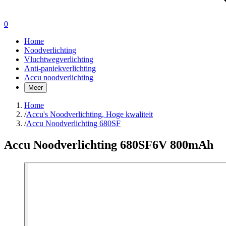
0
Home
Noodverlichting
Vluchtwegverlichting
Anti-paniekverlichting
Accu noodverlichting
Meer
Home
/
Accu's Noodverlichting, Hoge kwaliteit
/
Accu Noodverlichting 680SF
Accu Noodverlichting 680SF
6V 800mAh