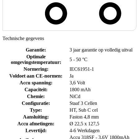
Technische gegevens
Garantie
:
3 jaar garantie op volledig uitval
Optimale
5 - 50 °C
omgevingstemperatuur
:
Normering
:
IEC61951-1
Voldoet aan CE-normen
:
Ja
Accu spanning
:
3,6 Volt
Capaciteit
:
1800 mAh
Chemie
:
NiCd
Configuratie
:
Staaf 3 Cellen
Type
:
HT, Sub C cel
Aansluiting
:
Faston 4,8 mm
Accu afmetingen
:
Ø 22,5 x 127,5
Levertijd
:
4-6 Werkdagen
Accu 318SF - 3,6V 1800mAh