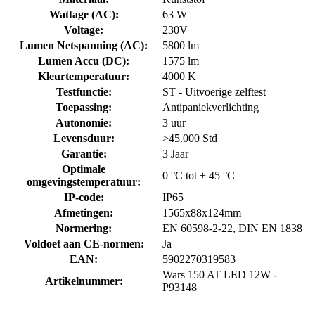
Wattage (AC)
:
63 W
Voltage
:
230V
Lumen Netspanning (AC)
:
5800 lm
Lumen Accu (DC)
:
1575 lm
Kleurtemperatuur
:
4000 K
Testfunctie
:
ST - Uitvoerige zelftest
Toepassing
:
Antipaniekverlichting
Autonomie
:
3 uur
Levensduur
:
>45.000 Std
Garantie
:
3 Jaar
Optimale
0 °C tot + 45 °C
omgevingstemperatuur
:
IP-code
:
IP65
Afmetingen
:
1565x88x124mm
Normering
:
EN 60598-2-22, DIN EN 1838
Voldoet aan CE-normen
:
Ja
EAN
:
5902270319583
Wars 150 AT LED 12W -
Artikelnummer
:
P93148