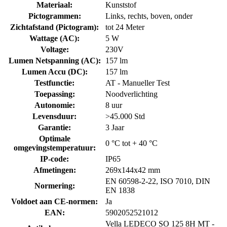
Materiaal
:
Kunststof
Pictogrammen
:
Links, rechts, boven, onder
Zichtafstand (Pictogram)
:
tot 24 Meter
Wattage (AC)
:
5 W
Voltage
:
230V
Lumen Netspanning (AC)
:
157 lm
Lumen Accu (DC)
:
157 lm
Testfunctie
:
AT - Manueller Test
Toepassing
:
Noodverlichting
Autonomie
:
8 uur
Levensduur
:
>45.000 Std
Garantie
:
3 Jaar
Optimale
0 °C tot + 40 °C
omgevingstemperatuur
:
IP-code
:
IP65
Afmetingen
:
269x144x42 mm
EN 60598-2-22, ISO 7010, DIN
Normering
:
EN 1838
Voldoet aan CE-normen
:
Ja
EAN
:
5902052521012
Vella LEDECO SO 125 8H MT -