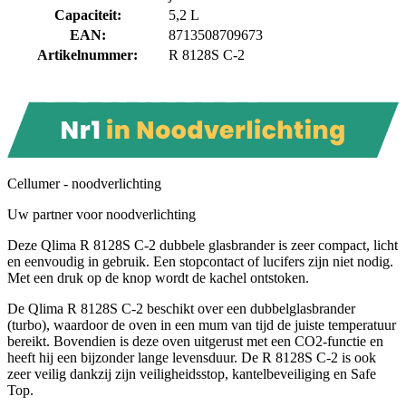
Capaciteit
:
5,2 L
EAN
:
8713508709673
Artikelnummer
:
R 8128S C-2
Cellumer - noodverlichting
Uw partner voor noodverlichting
Deze Qlima R 8128S C-2 dubbele glasbrander is zeer compact, licht
en eenvoudig in gebruik. Een stopcontact of lucifers zijn niet nodig.
Met een druk op de knop wordt de kachel ontstoken.
De Qlima R 8128S C-2 beschikt over een dubbelglasbrander
(turbo), waardoor de oven in een mum van tijd de juiste temperatuur
bereikt. Bovendien is deze oven uitgerust met een CO2-functie en
heeft hij een bijzonder lange levensduur. De R 8128S C-2 is ook
zeer veilig dankzij zijn veiligheidsstop, kantelbeveiliging en Safe
Top.