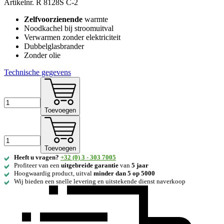
Artikelnr.
R 8128S C-2
Zelfvoorzienende
warmte
Noodkachel bij stroomuitval
Verwarmen zonder elektriciteit
Dubbelglasbrander
Zonder olie
Technische gegevens
Toevoegen
Toevoegen
Heeft u vragen?
+32 (0) 3 - 303 7005
Profiteer van een
uitgebreide
garantie
van
5 jaar
Hoogwaardig product, uitval
minder dan 5 op 5000
Wij bieden een snelle levering en uitstekende dienst naverkoop