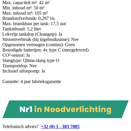
Max. capaciteit m²: 42 m²
Min. inhoud m³: 50 m³
Max. inhoud m³: 105 m³
Brandstofverbruik: 0,297 l/u
Max. brandduur per tank: 17,5 uur
Tankinhoud: 5,2 liter
Lekvrije tankdop (Cleangrip): Ja
Stroomverbruik (bij ingebruikname): Nee
Opgenomen vermogen (continu): Geen
Benodigde batterijen: 4x type C (meegeleverd)
CO²-sensor: Ja
Slangtype: Qlima-slang type O
Transportdop: Nee
Inclusief sifonpomp: Ja
Garantie: 4 jaar fabrieksgarantie
Telefonisch advies?
+32 (0) 3 - 303 7005