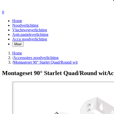
0
Home
Noodverlichting
Vluchtwegverlichting
Anti-paniekverlichting
Accu noodverlichting
Meer
Home
/
Accessoires noodverlichting
/
Montageset 90° Starlet Quad/Round wit
Montageset 90° Starlet Quad/Round wit
Ac