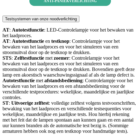
ANTI-PANIEKVERLICHTING
Testsystemen van onze noodverlichting
AT
:
Autotestfunctie
: LED-Controlelampje voor het bewaken van
het laadproces.
AT
:
Autotestfunctie
en
testknop
: Controlelampje voor het
bewaken van het laadproces en voor het simuleren van een
stroomuitval door op de testknop te drukken.
STS
:
Zelftestfunctie
met
zoemer
: Controlelampje voor het
bewaken van het laadproces en voor het simuleren van een
stroomuitval door op de testknop te drukken. Bovendien geeft deze
lamp een akoestisch waarschuwingssignaal af als de lamp defect is.
Autotestfunctie
met
afstandsbediening
: Controlelampje voor het
bewaken van het laadproces en een afstandsbediening voor de
verschillende testprocedures: wekelijkse, maandelijkse en jaarlijkse
controles.
ST
:
Uitvoerige
zelftest
: volledige zelftest volgens testvoorschriften,
bewaking van het laadproces en verschillende testsequenties voor
wekelijkse, maandelijkse en jaarlijkse tests. Hou hierbij rekening
met het feit dat de lampen spontaan aan kunnen gaan en een aantal
uur kunnen branden als de automatische test bezig is. (Sommige
armaturen hebben ook nog een testknop voor handmatige tests).