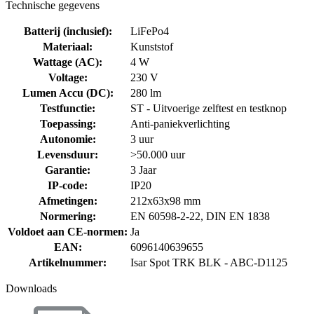
Technische gegevens
Batterij (inclusief)
:
LiFePo4
Materiaal
:
Kunststof
Wattage (AC)
:
4 W
Voltage
:
230 V
Lumen Accu (DC)
:
280 lm
Testfunctie
:
ST - Uitvoerige zelftest en testknop
Toepassing
:
Anti-paniekverlichting
Autonomie
:
3 uur
Levensduur
:
>50.000 uur
Garantie
:
3 Jaar
IP-code
:
IP20
Afmetingen
:
212x63x98 mm
Normering
:
EN 60598-2-22, DIN EN 1838
Voldoet aan CE-normen
:
Ja
EAN
:
6096140639655
Artikelnummer
:
Isar Spot TRK BLK - ABC-D1125
Downloads