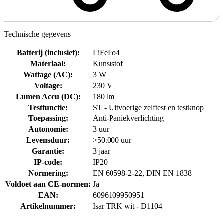
Technische gegevens
Batterij (inclusief)
:
LiFePo4
Materiaal
:
Kunststof
Wattage (AC)
:
3 W
Voltage
:
230 V
Lumen Accu (DC)
:
180 lm
Testfunctie
:
ST - Uitvoerige zelftest en testknop
Toepassing
:
Anti-Paniekverlichting
Autonomie
:
3 uur
Levensduur
:
>50.000 uur
Garantie
:
3 jaar
IP-code
:
IP20
Normering
:
EN 60598-2-22, DIN EN 1838
Voldoet aan CE-normen
:
Ja
EAN
:
6096109950951
Artikelnummer
:
Isar TRK wit - D1104