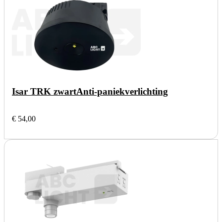
Isar TRK zwart
Anti-paniekverlichting
€ 54,00