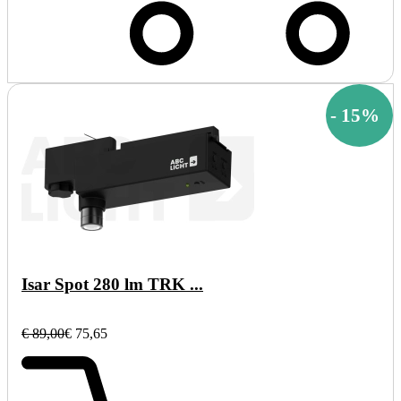
-
15
%
Isar Spot 280 lm TRK ...
€ 89,00
€ 75,65