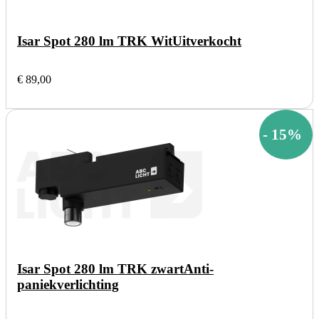
Isar Spot 280 lm TRK Wit
Uitverkocht
€ 89,00
-
15
%
Isar Spot 280 lm TRK zwart
Anti-
paniekverlichting