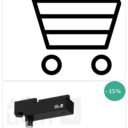
-
15
%